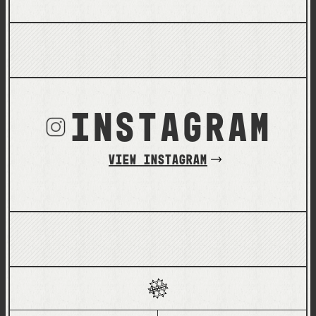
Japan Coffee in Good Spirits
郎共々今後ともよろしくお願い致し
championship 2018 Japan Coffee
ます！
in Good Spirits championship
2019 2年連続優勝 深夜喫茶マンサ
ルド @mansarde_coffee 山本 亜脩
1994年、兵庫県生まれ。深夜喫茶マ
ンサルド店主。喫茶店の文脈から、
日本的で日本人的な珈琲を中心とし
た夜の過ごし方を日々お仕立てして
おります。好きな言葉は「なるよう
instagram
になる」。
VIEW INSTAGRAM