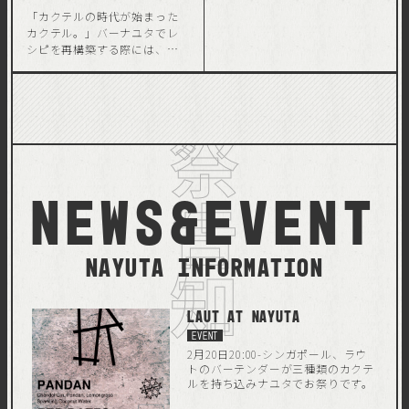
「カクテルの時代が始まった
カクテル。」バーナユタでレ
シピを再構築する際には、バ
ランスや付け合わせの装飾品
だけでなく、カクテルに入れ
るスパイスの量も慎重に検討
しています。私たちは本当にあ
なたに「すべてを始めたカク
祭告知
テル」の私たちのバージョン
を提供したかったのです。 も
ちろんそのカクテル作りのア
news&event
プローチもこのアイテムに受
け継がれています。 ビターズ
の核心は、他の多くの古典的
なビターズと同様に、シナモ
Nayuta Information
ン、クローブ、ナツメグなどの
スパイスであると感じること
ができます。 フランキンセン
スのスモーキーでスパイシー
LAUT at Nayuta
な表現にサンダルウッドのよ
EVENT
うな香りなどあちこちに
2月20日20:00-シンガポール、ラウ
Nayutaを散りばめました。
トのバーテンダーが三種類のカクテ
「始まりのカクテル」のよう
ルを持ち込みナユタでお祭りです。
にシンプルで、これは使い方