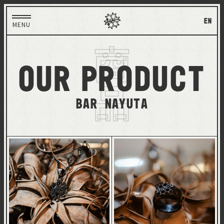
EN
MENU
商品
our
product
Bar Nayuta