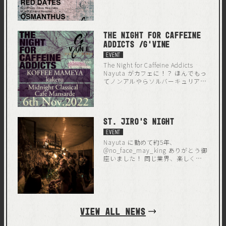
によってはとてもユニークな
ものになります。
The Night for Caffeine
Addicts /G’vine
EVENT
The Night for Caffeine Addicts
Nayuta がカフェに！？ ほんでもっ
てノンアルやらソルバーキュリアス
やら言われてる今日この頃ですが、
Nayutaですし、がっつりアルコー
ルです。 バーイベントです。よろし
くお願い致します。 カクテル、杯数
St. Jiro’s Night
限定なので早い者勝ちです。 今回は
二名のバーテンダー/バリスタさん
EVENT
に腕を振るって頂きます。 KOFFEE
Nayuta に勤めて約5年、
MAMEYA kakeru 圖師 聡
@no_face_may_king ありがとう御
@akira_zushi 東京都出身 2002年ホ
座いました！ 同じ業界、楽しくし
テルの専門学校卒業後バリスタに出
て行きましょう。 ゲストシフトに入
会い 2003年よりバリスタとしての
って頂いた 広島Bar Alegre
人生をスタート 2005年にソルレヴ
@osamkojima さん、岡山Bar Sixの
ァンテ（北青山） 2013年にクラブ
@bar6six さんホンマにありがとう
ハリエ（滋賀県）でキャリアを積み
御座いました！また一緒にかっこい
2020年よりKOFFEE MAMEYAへ 2021
いイベントでもやりましょう！ 二
VIEW ALL NEWS
年KOFFEE MAMEYA kakeru オープ
郎の為にお越し下さった皆様ありが
ンに伴い同店に勤務 現在に至る
とう御座いました。 Nayuta、雄二