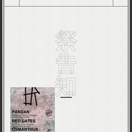
VIEW ALL PRODUCT
祭告知
news&event
Nayuta Information
LAUT at Nayuta
EVENT